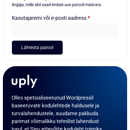
lingiga, mille abil saad endale uue parooli määrata.
Kasutajanimi või e-posti aadress
*
Lähtesta parool
Olles spetsialiseerunud Wordpressil
baseeruvate kodulehtede haldusele ja
turvalahendustele, suudame pakkuda
parimat võimalikku tehnilist lahendust
turul, et Sinu ettevõtte koduleht toimiks