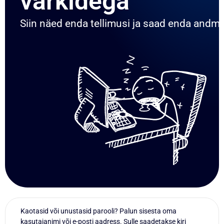
värkidega
Siin näed enda tellimusi ja saad enda andm
Kaotasid või unustasid parooli? Palun sisesta oma
kasutajanimi või e-posti aadress. Sulle saadetakse kiri