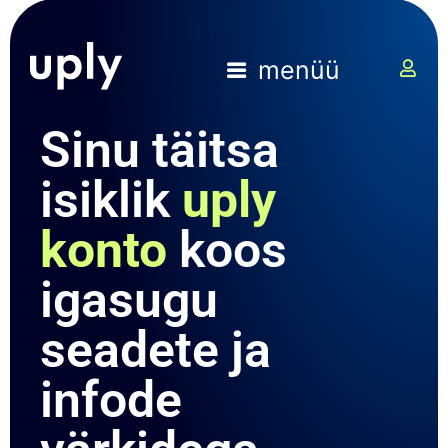
menüü
Sinu täitsa
isiklik
uply
konto
koos
igasugu
seadete ja
infode