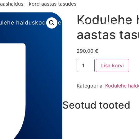
aashaldus – kord aastas tasudes
Kodulehe 
ulehe haldus
kodulehe turvalahendused
agentuuri
aastas ta
290.00
€
Lisa korvi
Kategooria:
Kodulehe hald
Seotud tooted