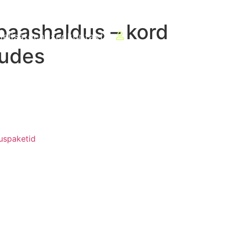
baashaldus – kord
le
lisateenused
kontakt
sudes
uspaketid