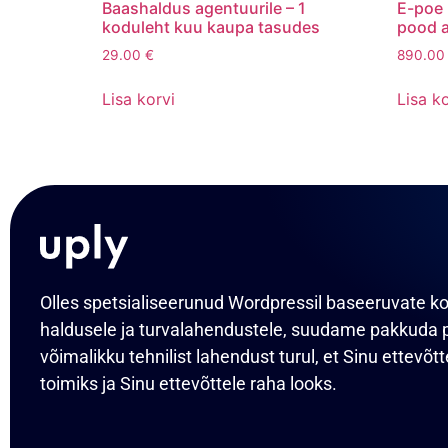
Baashaldus agentuurile – 1
E-poe 
koduleht kuu kaupa tasudes
pood a
29.00
€
890.0
Lisa korvi
Lisa ko
Olles spetsialiseerunud Wordpressil baseeruvate k
haldusele ja turvalahendustele, suudame pakkuda 
võimalikku tehnilist lahendust turul, et Sinu ettevõt
toimiks ja Sinu ettevõttele raha looks.