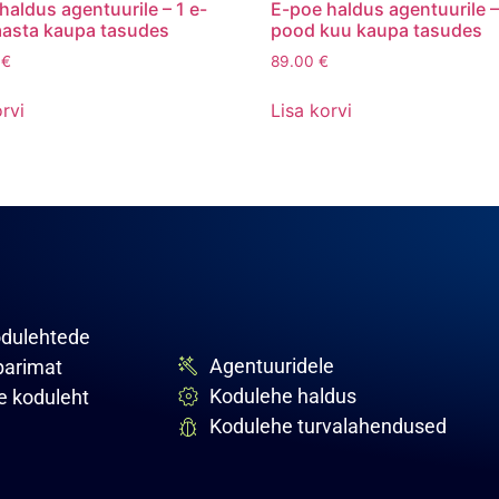
haldus agentuurile – 1 e-
E-poe haldus agentuurile –
asta kaupa tasudes
pood kuu kaupa tasudes
0
€
89.00
€
rvi
Lisa korvi
odulehtede
Agentuuridele
parimat
Kodulehe haldus
te koduleht
Kodulehe turvalahendused