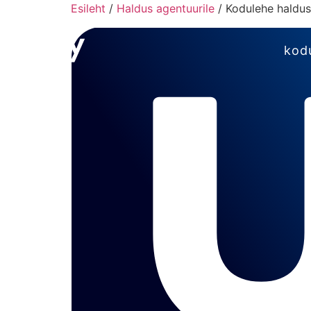
Esileht
/
Haldus agentuurile
/ Kodulehe haldus
kod