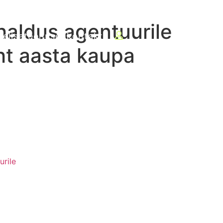
haldus agentuurile
le
lisateenused
kontakt
ht aasta kaupa
urile