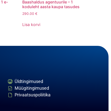
 1 e-
Baashaldus agentuurile – 1
koduleht aasta kaupa tasudes
290.00
€
Lisa korvi
Üldtingimused
Müügitingimused
Privaatsuspoliitika