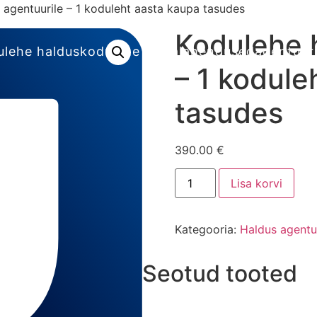
 agentuurile – 1 koduleht aasta kaupa tasudes
Kodulehe 
ulehe haldus
kodulehe turvalahendused
agentuuri
– 1 kodule
tasudes
390.00
€
Lisa korvi
Kategooria:
Haldus agentu
Seotud tooted